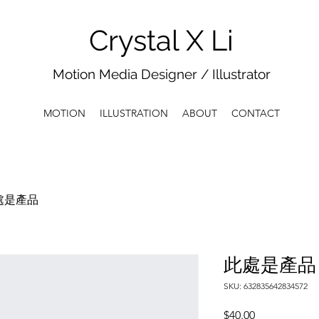
Crystal X Li
Motion Media Designer / Illustrator
MOTION
ILLUSTRATION
ABOUT
CONTACT
處是產品
此處是產品
SKU: 632835642834572
Price
$40.00