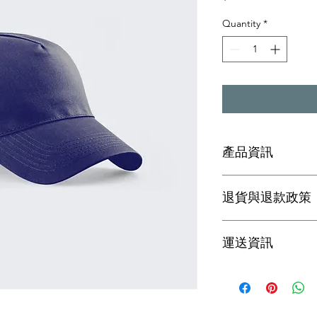
Quantity
*
產品資訊
這是產品詳情，適合
退貨與退款政策
寸、材料、保固和清
品的獨特之處，以及
能在購買之前清楚了
這是退貨與退款政策
客有信心和决心購買
運送資訊
產品。撰寫政策時，
顧客有信心購買您的
這是個運送政策，適
的資訊。撰寫政策時
讓顧客有信心購買您